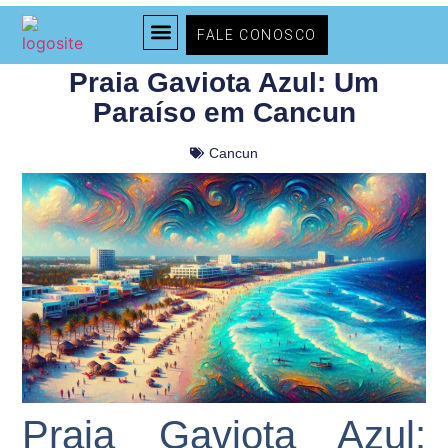
FALE CONOSCO
Praia Gaviota Azul: Um
TODOS OS PASSEIOS
TIPOS DE PASSEIOS
Paraíso em Cancun
Cancun
Praia Gaviota Azul: