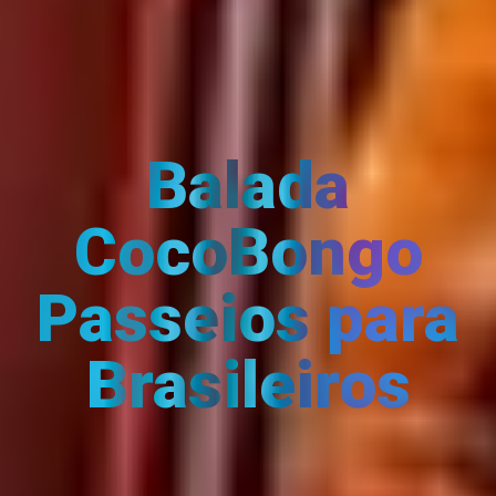
Balada
CocoBongo
Passeios para
Brasileiros