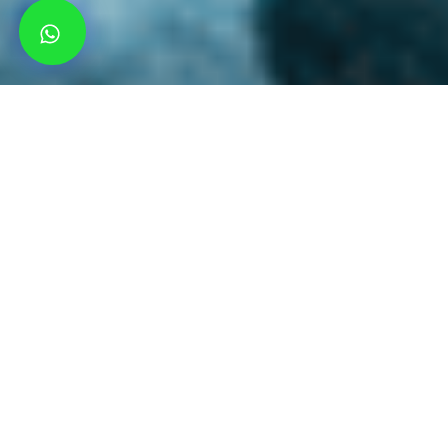
Explore As Preciosidades Da Herança
Maia Ao Visitar O Cenote Dos Ojos E
Tulum
Home
-
Passeios
-
Cenote Dos Ojos e Tulum
Tulum é uma cidade no México que oferece uma
combinação única de praias de areia branca, ruínas
antigas e cenotes escondidos. Essa combinação
atrai turistas do mundo todo em busca de
aventura, cultura e relaxamento.
O
Cenote Dos Ojos
é um dos cenotes mais