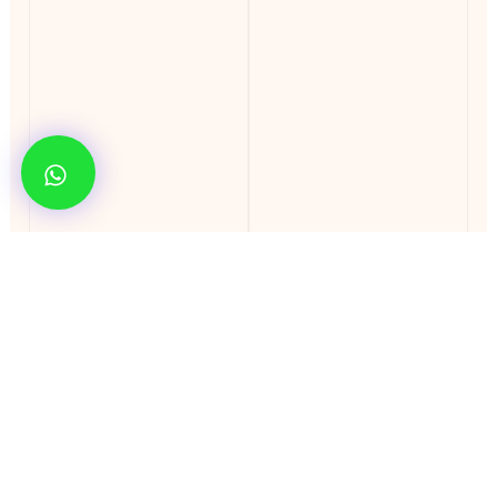
Aproveite ao máximo
sua estadia curta seu
turismo de Parques
Tomamos todo o cuidado necessário para que
você posso
aproveitar ao máximo
sua
estadia