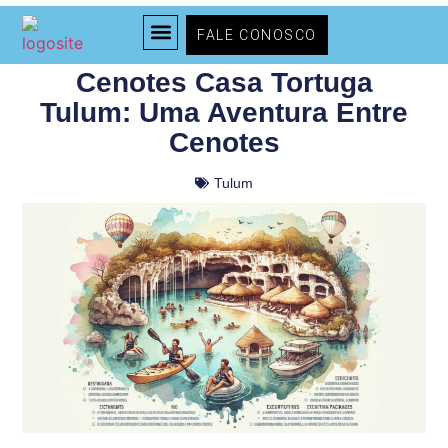
FALE CONOSCO
Cenotes Casa Tortuga
TODOS OS PASSEIOS
TIPOS DE PASSEIOS
Tulum: Uma Aventura Entre
Cenotes
Tulum