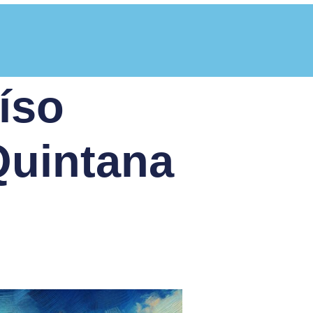
íso
Quintana