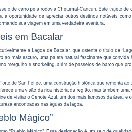
asseio de carro pela rodovia Chetumal-Cancun. Este trajeto de 
a a oportunidade de apreciar outros destinos notáveis com
formando sua viagem em uma verdadeira aventura.
eis em Bacalar
scutivelmente a Lagoa de Bacalar, que ostenta o título de “La
ro ao mais escuro, uma paleta natural fascinante que convida 
 como mergulho e snorkeling, além de passeios de barco que pr
Forte de San Felipe, uma construção histórica que remonta ao 
oferece uma visão da rica história da região, mas também uma v
xe de visitar o Cenote Azul, um dos mais famosos da área, e os
tureza encontradas nas águas da lagoa.
eblo Mágico”
como “Pueblo Mágico”. Essa designação é um selo de qualidad