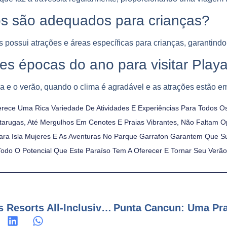
os são adequados para crianças?
s possui atrações e áreas específicas para crianças, garantind
es épocas do ano para visitar Play
a e o verão, quando o clima é agradável e as atrações estão e
rece Uma Rica Variedade De Atividades E Experiências Para Todos O
tarugas, Até Mergulhos Em Cenotes E Praias Vibrantes, Não Faltam O
Para Isla Mujeres E As Aventuras No Parque Garrafon Garantem Que S
 Todo O Potencial Que Este Paraíso Tem A Oferecer E Tornar Seu Verã
Descubra Os Preços Dos Resorts All-Inclusive Em Cancun