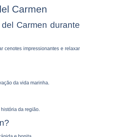
del Carmen
a del Carmen durante
ar cenotes impressionantes e relaxar
rvação da vida marinha.
istória da região.
en?
ápida e bonita.