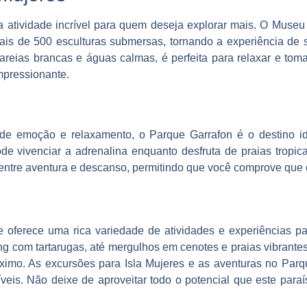
 atividade incrível para quem deseja explorar mais. O Muse
ais de 500 esculturas submersas, tornando a experiência de sn
areias brancas e águas calmas, é perfeita para relaxar e tom
mpressionante.
e emoção e relaxamento, o Parque Garrafon é o destino ide
e vivenciar a adrenalina enquanto desfruta de praias tropicai
entre aventura e descanso, permitindo que você comprove que o
oferece uma rica variedade de atividades e experiências pa
g com tartarugas, até mergulhos em cenotes e praias vibrantes
máximo. As excursões para Isla Mujeres e as aventuras no Parq
eis. Não deixe de aproveitar todo o potencial que este paraí