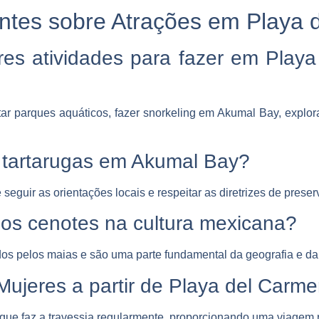
ntes sobre Atrações em Playa 
es atividades para fazer em Play
tar parques aquáticos, fazer snorkeling em Akumal Bay, explor
 tartarugas em Akumal Bay?
eguir as orientações locais e respeitar as diretrizes de prese
dos cenotes na cultura mexicana?
s pelos maias e são uma parte fundamental da geografia e da h
Mujeres a partir de Playa del Carm
ue faz a travessia regularmente, proporcionando uma viagem r